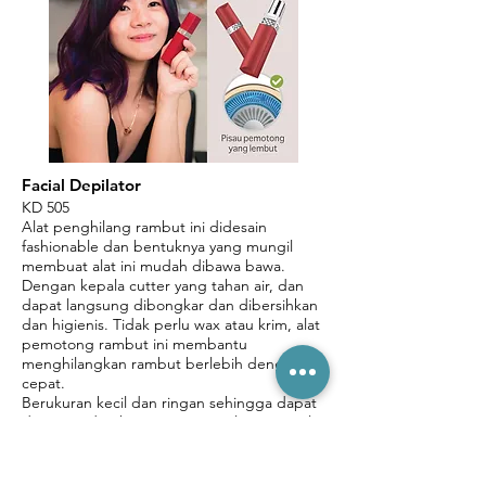
Facial Depilator
KD 505
Alat penghilang rambut ini didesain
fashionable dan bentuknya yang mungil
membuat alat ini mudah dibawa bawa.
Dengan kepala cutter yang tahan air, dan
dapat langsung dibongkar dan dibersihkan
dan higienis.
Tidak perlu wax atau krim, alat
pemotong rambut ini membantu
menghilangkan rambut berlebih dengan
cepat.
Berukuran kecil dan ringan sehingga dapat
disimpan di saku/ tas saat traveling. Kepala
pemangkas rambutnya dapat dicuci dengan
air mengalir atau dengan sikat. Alat ini
dapat digunakan pada ketiak, garis bikini