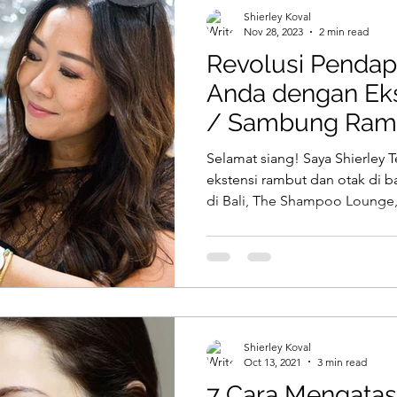
up
Eyelash Extensions
Hair Color
Keratin
Shierley Koval
Nov 28, 2023
2 min read
Revolusi Pendap
ent
Braids
Brush
Beauty
Hair Styling
Anda dengan Ek
/ Sambung Ramb
IN
rawhair
Tape Extensions
Hair Extensions
Shierley Tengga
Selamat siang! Saya Shierley
ekstensi rambut dan otak di ba
di Bali, The Shampoo Lounge,.
Shierley Koval
Oct 13, 2021
3 min read
7 Cara Mengata