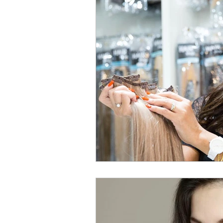
Hair Cut
Nails
Make-
Beauty Nails
Hair Treatm
Ice Hair Extensions
K-SK
Clip ins Extensions