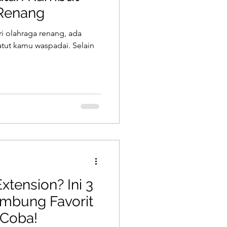
 Renang
ri olahraga renang, ada
atut kamu waspadai. Selain
xtension? Ini 3
mbung Favorit
 Coba!