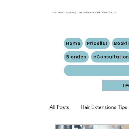
<meta name="p:domain_verify" content="f26eb6b2821c5154112ef418e3df1663"/>
Home
Pricelist
Booki
Blondes
eConsultatio
LE
All Posts
Hair Extensions Tips