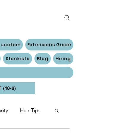
ducation
Extensions Guide
Stockists
Blog
Hiring
(10-6)
rity
Hair Tips