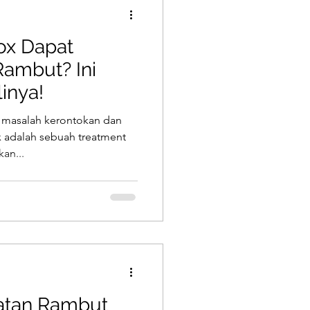
ox Dapat
ambut? Ini
inya!
 masalah kerontokan dan
 adalah sebuah treatment
an...
atan Rambut