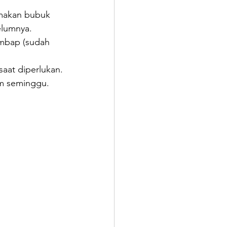
 makan bubuk 
elumnya.
embap (sudah 
saat diperlukan.
am seminggu.