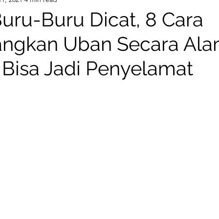
-up
Eyelash Extensions
Hair Color
Keratin
uru-Buru Dicat, 8 Cara
ngkan Uban Secara Alam
ment
Braids
Brush
Beauty
Hair Styling
Bisa Jadi Penyelamat
KIN
rawhair
Tape Extensions
Hair Extension