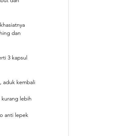
mbut dan 
khasiatnya 
hing dan 
ti 3 kapsul 
, aduk kembali 
 kurang lebih 
 anti lepek 