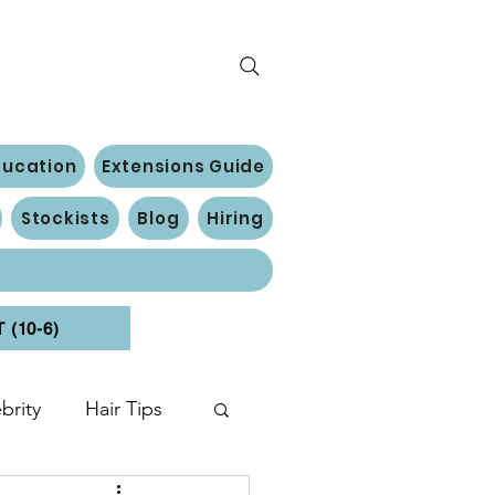
ducation
Extensions Guide
Stockists
Blog
Hiring
(10-6)
brity
Hair Tips