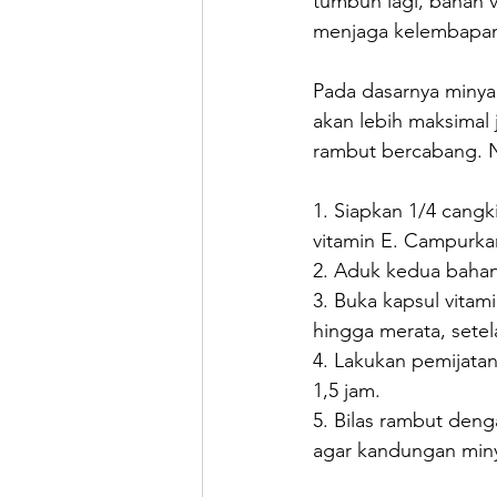
tumbuh lagi, bahan v
menjaga kelembapan 
Pada dasarnya minyak
akan lebih maksimal 
rambut bercabang. Na
1. Siapkan 1/4 cangk
vitamin E. Campurka
2. Aduk kedua bahan 
3. Buka kapsul vita
hingga merata, setel
4. Lakukan pemijata
1,5 jam.
5. Bilas rambut deng
agar kandungan miny