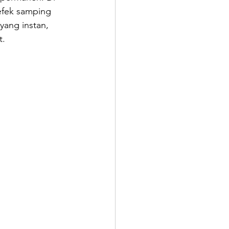
efek samping 
 yang instan, 
t.