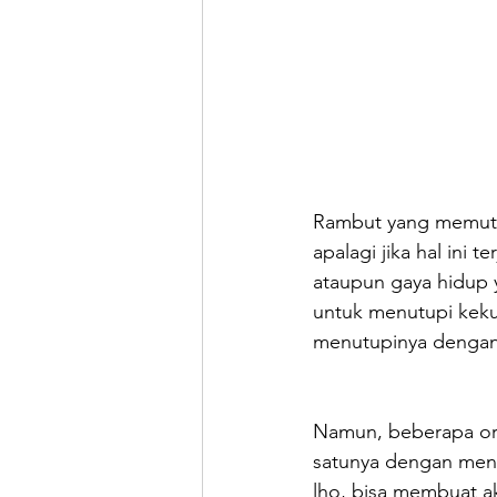
Rambut yang memutih
apalagi jika hal ini
ataupun gaya hidup y
untuk menutupi kekur
menutupinya dengan 
Namun, beberapa ora
satunya dengan menc
lho, bisa membuat a