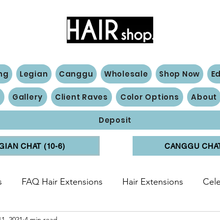
Hair Extensions Expert
ng
Legian
Canggu
Wholesale
Shop Now
E
n
Gallery
Client Raves
Color Options
About
Deposit
GIAN CHAT (10-6)
CANGGU CHAT 
s
FAQ Hair Extensions
Hair Extensions
Cele
11, 2021
4 min read