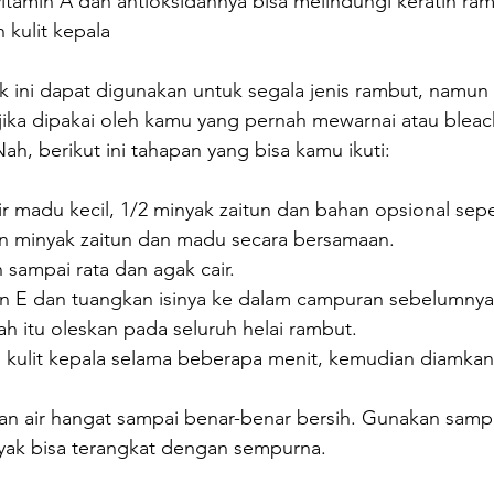
itamin A dan antioksidannya bisa melindungi keratin ra
kulit kepala
 ini dapat digunakan untuk segala jenis rambut, namun 
jika dipakai oleh kamu yang pernah mewarnai atau bleac
h, berikut ini tahapan yang bisa kamu ikuti:
ir madu kecil, 1/2 minyak zaitun dan bahan opsional seper
n minyak zaitun dan madu secara bersamaan.
sampai rata dan agak cair.
min E dan tuangkan isinya ke dalam campuran sebelumnya
ah itu oleskan pada seluruh helai rambut.
n kulit kepala selama beberapa menit, kemudian diamkan
an air hangat sampai benar-benar bersih. Gunakan sampo
ak bisa terangkat dengan sempurna.