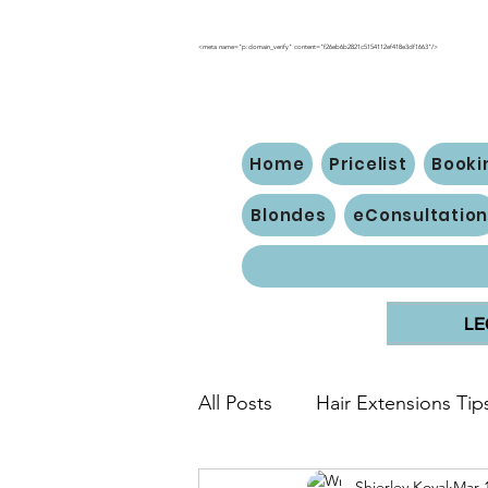
<meta name="p:domain_verify" content="f26eb6b2821c5154112ef418e3df1663"/>
Home
Pricelist
Booki
Blondes
eConsultatio
LE
All Posts
Hair Extensions Tip
Shierley Koval
Mar 