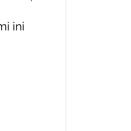
Hair Botox
i ini
Weft Extensions
s Tools