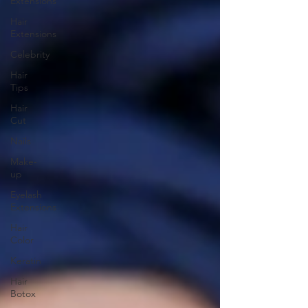
Extensions
Hair
Extensions
Celebrity
Hair
Tips
Hair
Cut
Nails
Make-
up
Eyelash
Extensions
Hair
Color
Keratin
Hair
Botox