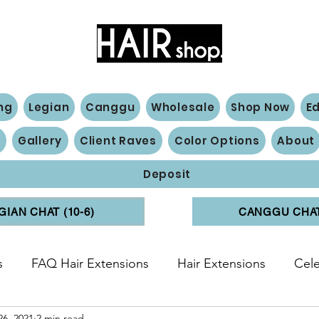
Hair Extensions Expert
ng
Legian
Canggu
Wholesale
Shop Now
E
n
Gallery
Client Raves
Color Options
About
Deposit
GIAN CHAT (10-6)
CANGGU CHAT 
s
FAQ Hair Extensions
Hair Extensions
Cele
26, 2021
2 min read