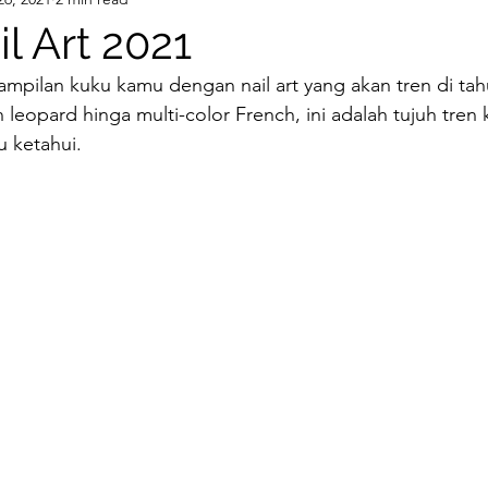
-up
Eyelash Extensions
Hair Color
Keratin
l Art 2021
mpilan kuku kamu dengan nail art yang akan tren di tahu
ment
Braids
Brush
Beauty
Hair Styling
 leopard hinga multi-color French, ini adalah tujuh tren 
u ketahui.
KIN
rawhair
Tape Extensions
Hair Extension