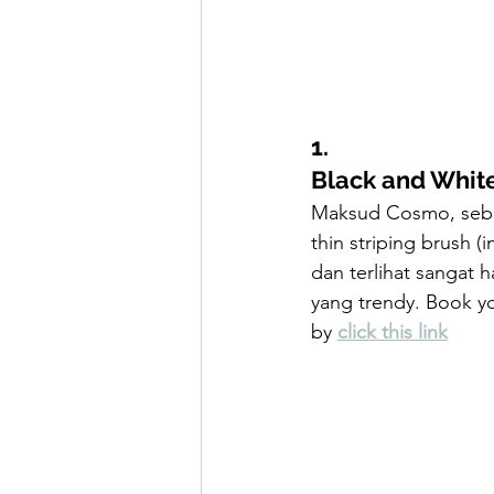
1.
Black and White
Maksud Cosmo, seber
thin striping brush 
dan terlihat sangat 
yang trendy. Book yo
by 
click this link