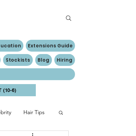
ducation
Extensions Guide
Stockists
Blog
Hiring
(10-6)
brity
Hair Tips