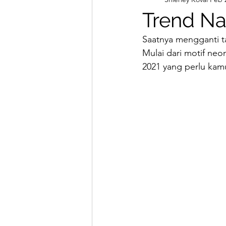
Hair Cut
Nails
Make
Trend Nai
Saatnya mengganti ta
Beauty Nails
Hair Treat
Mulai dari motif neon
2021 yang perlu kam
Ice Hair Extensions
K-S
Clip ins Extensions