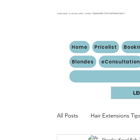
<meta name="p:domain_verify" content="f26eb6b2821c5154112ef418e3df1663"/>
Home
Pricelist
Booki
Blondes
eConsultatio
LE
All Posts
Hair Extensions Tip
Shierley Koval
Feb 