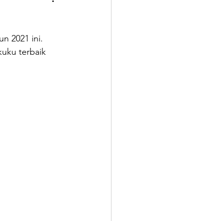
Hair Botox
n 2021 ini.
Weft Extensions
kuku terbaik 
s Tools