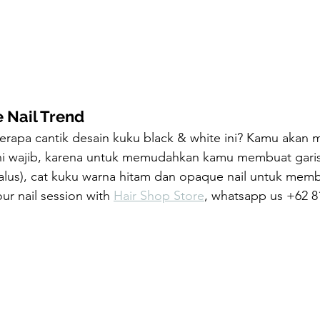
 Nail Trend
apa cantik desain kuku black & white ini? Kamu akan
(ini wajib, karena untuk memudahkan kamu membuat garis
halus), cat kuku warna hitam dan opaque nail untuk memb
ur nail session with 
Hair Shop Store
, whatsapp us +62 8