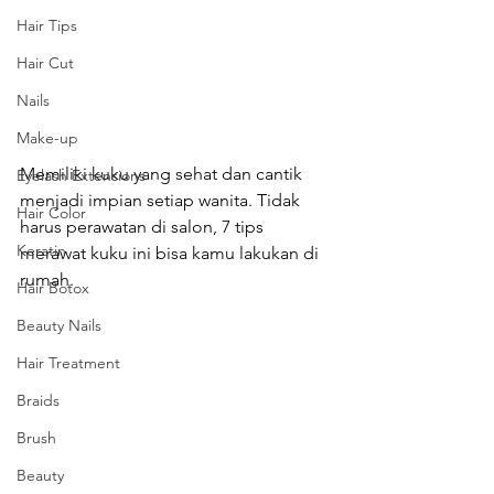
Hair Tips
Hair Cut
Nails
Make-up
Memiliki kuku yang sehat dan cantik 
Eyelash Extensions
menjadi impian setiap wanita. Tidak 
Hair Color
harus perawatan di salon, 7 tips 
Keratin
merawat kuku ini bisa kamu lakukan di 
rumah. 
Hair Botox
Beauty Nails
Hair Treatment
Braids
Brush
Beauty