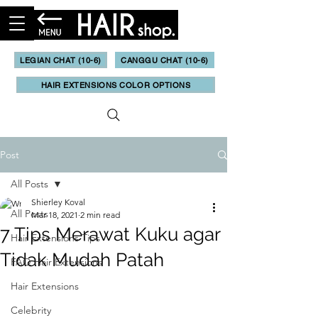
LEGIAN CHAT (10-6)
CANGGU CHAT (10-6)
HAIR EXTENSIONS COLOR OPTIONS
Post
All Posts
Shierley Koval
All Posts
Mar 18, 2021
2 min read
7 Tips Merawat Kuku agar
Hair Extensions Tips
Tidak Mudah Patah
FAQ Hair Extensions
Hair Extensions
Celebrity