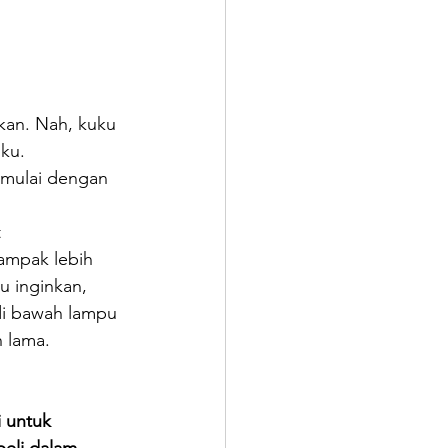
kan. Nah, kuku 
ku.
imulai dengan 
 
ampak lebih 
u inginkan, 
di bawah lampu 
 lama.
 untuk 