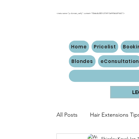
<meta name="p:domain_verify" content="f26eb6b2821c5154112ef418e3df1663"/>
Home
Pricelist
Booki
Blondes
eConsultatio
LE
All Posts
Hair Extensions Tip
Shierley Koval
Jan 1