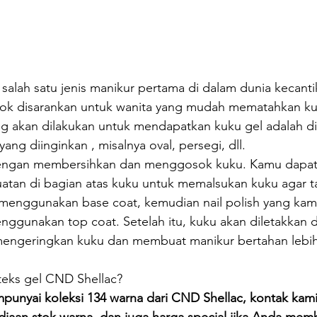
alah satu jenis manikur pertama di dalam dunia kecanti
cocok disarankan untuk wanita yang mudah mematahkan ku
g akan dilakukan untuk mendapatkan kuku gel adalah d
ng diinginkan , misalnya oval, persegi, dll.
i dengan membersihkan dan menggosok kuku. Kamu dapat
tan di bagian atas kuku untuk memalsukan kuku agar t
, menggunakan base coat, kemudian nail polish yang kam
nggunakan top coat. Setelah itu, kuku akan diletakkan 
engeringkan kuku dan membuat manikur bertahan lebih
teks gel CND Shellac? 
punyai koleksi 134 warna dari CND Shellac, kontak kami