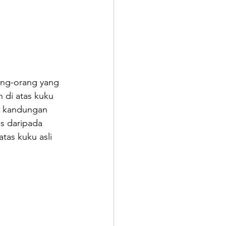
ang-orang yang 
 di atas kuku 
i kandungan 
is daripada 
tas kuku asli 