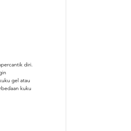
ercantik diri. 
gin 
kuku gel atau 
erbedaan kuku 