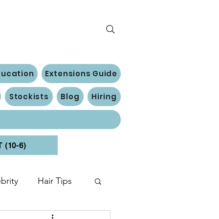
ducation
Extensions Guide
Stockists
Blog
Hiring
(10-6)
brity
Hair Tips