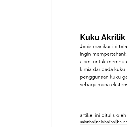
Kuku Akrilik
Jenis manikur ini te
ingin mempertahanka
alami untuk membuatn
kimia daripada kuku 
penggunaan kuku gel.
sebagaimana ekstens
artikel ini ditulis ol
salonbali
nails
balinail
balina