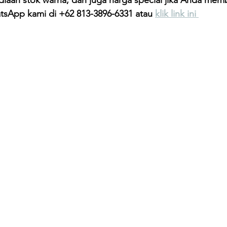
iaan stok warna, dan juga harga special jika Anda memb
tsApp kami di +62 813-3896-6331 atau 
klik link ini 