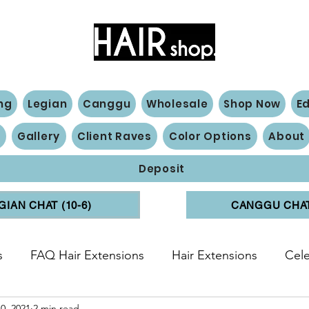
Hair Extensions Expert
ng
Legian
Canggu
Wholesale
Shop Now
E
n
Gallery
Client Raves
Color Options
About
Deposit
GIAN CHAT (10-6)
CANGGU CHAT 
s
FAQ Hair Extensions
Hair Extensions
Cele
0, 2021
2 min read