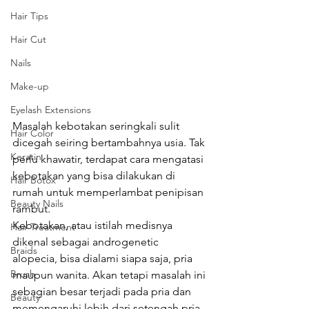
Hair Tips
Hair Cut
Nails
Make-up
Eyelash Extensions
Masalah kebotakan seringkali sulit 
Hair Color
dicegah seiring bertambahnya usia. Tak 
Keratin
perlu khawatir, terdapat cara mengatasi 
kebotakan yang bisa dilakukan di 
Hair Botox
rumah untuk memperlambat penipisan 
Beauty Nails
rambut.
Kebotakan, atau istilah medisnya 
Hair Treatment
dikenal sebagai androgenetic 
Braids
alopecia, bisa dialami siapa saja, pria 
Brush
maupun wanita. Akan tetapi masalah ini 
sebagian besar terjadi pada pria dan 
Beauty
memengaruhi lebih dari setengah pria 