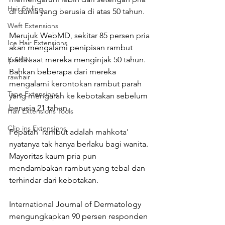
Hair Styling
di dunia yang berusia di atas 50 tahun.
Weft Extensions
Merujuk WebMD, sekitar 85 persen pria 
Ice Hair Extensions
akan mengalami penipisan rambut 
pada saat mereka menginjak 50 tahun. 
K-SKIN
Bahkan beberapa dari mereka 
rawhair
mengalami kerontokan rambut parah 
Tape Extensions
yang mengarah ke kebotakan sebelum 
berusia 21 tahun.
Hair Extensions Tools
Clip ins Extensions
Pepatah 'rambut adalah mahkota' 
nyatanya tak hanya berlaku bagi wanita. 
Mayoritas kaum pria pun 
mendambakan rambut yang tebal dan 
terhindar dari kebotakan.
International Journal of Dermatology 
mengungkapkan 90 persen responden 