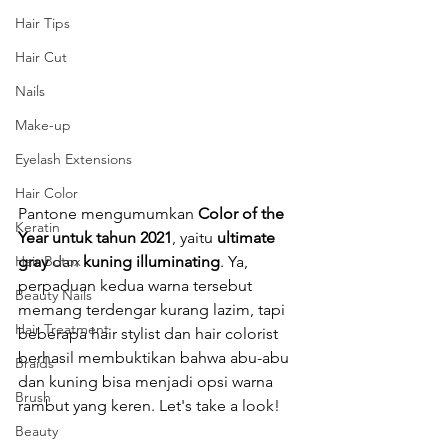
Hair Tips
Hair Cut
Nails
Make-up
Eyelash Extensions
Hair Color
Pantone mengumumkan 
Color of the 
Keratin
Year untuk tahun 2021
, yaitu 
ultimate 
gray 
dan 
kuning illuminating
. Ya, 
Hair Botox
perpaduan kedua warna tersebut 
Beauty Nails
memang terdengar kurang lazim, tapi 
Hair Treatment
beberapa hair stylist dan hair colorist 
berhasil membuktikan bahwa abu-abu 
Braids
dan kuning bisa menjadi opsi warna 
Brush
rambut yang keren. Let's take a look!
Beauty