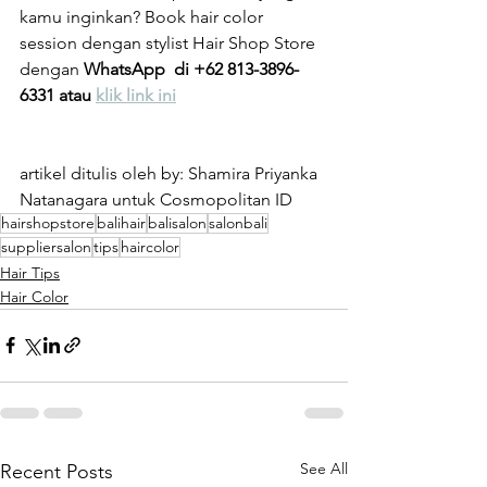
kamu inginkan? Book hair color 
session dengan stylist Hair Shop Store  
dengan 
WhatsApp  di +62 813-3896-
6331 atau 
klik link ini
artikel ditulis oleh by: Shamira Priyanka 
Natanagara untuk Cosmopolitan ID
hairshopstore
balihair
balisalon
salonbali
suppliersalon
tips
haircolor
Hair Tips
Hair Color
See All
Recent Posts