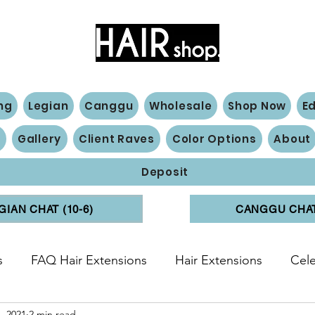
Hair Extensions Expert
ng
Legian
Canggu
Wholesale
Shop Now
E
n
Gallery
Client Raves
Color Options
About
Deposit
GIAN CHAT (10-6)
CANGGU CHAT 
s
FAQ Hair Extensions
Hair Extensions
Cele
, 2021
2 min read