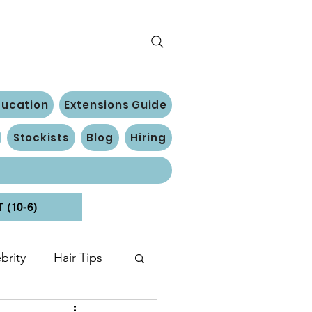
ducation
Extensions Guide
Stockists
Blog
Hiring
(10-6)
brity
Hair Tips