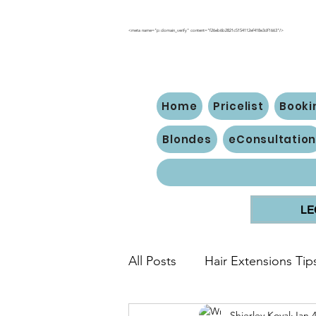
<meta name="p:domain_verify" content="f26eb6b2821c5154112ef418e3df1663"/>
Home
Pricelist
Booki
Blondes
eConsultatio
LE
All Posts
Hair Extensions Tip
Shierley Koval
Jan 4