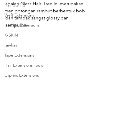
adalah Glass Hair. Tren ini merupakan 
Hair Styling
tren potongan rambut berbentuk bob 
Weft Extensions
dan tampak sangat glossy dan 
sempurna.
Ice Hair Extensions
K-SKIN
rawhair
Tape Extensions
Hair Extensions Tools
Clip ins Extensions