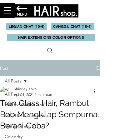
LEGIAN CHAT (10-6)
CANGGU CHAT (10-6)
HAIR EXTENSIONS COLOR OPTIONS
Post
All Posts
Shierley Koval
All Posts
Apr 21, 2021
1 min read
Tren Glass Hair, Rambut
Hair Extensions Tips
Bob Mengkilap Sempurna.
FAQ Hair Extensions
Berani Coba?
Hair Extensions
Celebrity