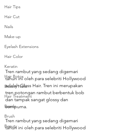
Hair Tips
Hair Cut
Nails
Make-up
Eyelash Extensions
Hair Color
Keratin
Tren rambut yang sedang digemari 
Hair Botox
tahun ini oleh para selebriti Hollywood 
adalah Glass Hair. Tren ini merupakan 
Beauty Nails
tren potongan rambut berbentuk bob 
Hair Treatment
dan tampak sangat glossy dan 
Braids
sempurna.
Brush
Tren rambut yang sedang digemari 
Beauty
tahun ini oleh para selebriti Hollywood 