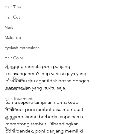
Hair Tips
Hair Cut
Nails
Make-up
Eyelash Extensions
Hair Color
Bingung menata poni panjang 
Keratin
kesayanganmu? Intip variasi gaya yang 
Hair Botox
bisa kamu tiru agar tidak bosan dengan 
penampilan yang itu-itu saja.
Beauty Nails
Hair Treatment
Sama seperti tampilan no-makeup 
Braids
makeup, poni rambut bisa membuat 
penampilanmu berbeda tanpa harus 
Brush
memotong rambut. Dibandingkan 
Beauty
poni pendek, poni panjang memiliki 