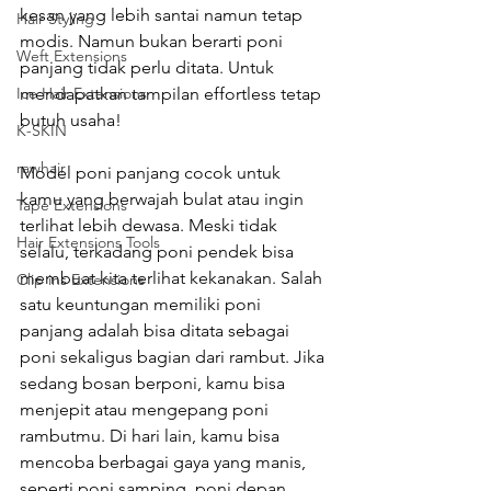
kesan yang lebih santai namun tetap 
Hair Styling
modis. Namun bukan berarti poni 
Weft Extensions
panjang tidak perlu ditata. Untuk 
mendapatkan tampilan effortless tetap 
Ice Hair Extensions
butuh usaha!
K-SKIN
rawhair
Model poni panjang cocok untuk 
kamu yang berwajah bulat atau ingin 
Tape Extensions
terlihat lebih dewasa. Meski tidak 
Hair Extensions Tools
selalu, terkadang poni pendek bisa 
membuat kita terlihat kekanakan. Salah 
Clip ins Extensions
satu keuntungan memiliki poni 
panjang adalah bisa ditata sebagai 
poni sekaligus bagian dari rambut. Jika 
sedang bosan berponi, kamu bisa 
menjepit atau mengepang poni 
rambutmu. Di hari lain, kamu bisa 
mencoba berbagai gaya yang manis, 
seperti poni samping, poni depan, 