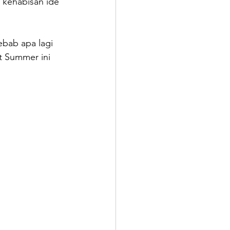
 kehabisan ide 
bab apa lagi 
t Summer ini 