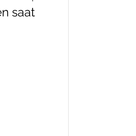
Hair Botox
n saat
Weft Extensions
s Tools