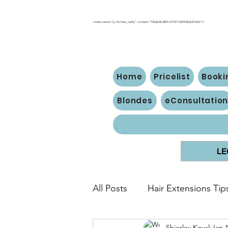
<meta name="p:domain_verify" content="f26eb6b2821c5154112ef418e3df1663"/>
Home
Pricelist
Booki
Blondes
eConsultatio
LE
All Posts
Hair Extensions Tip
Shierley Koval
Jan 1