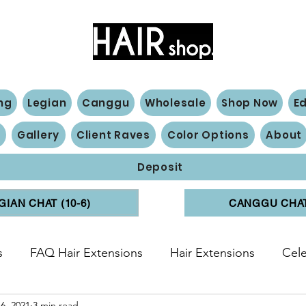
Hair Extensions Expert
ng
Legian
Canggu
Wholesale
Shop Now
E
n
Gallery
Client Raves
Color Options
About
Deposit
GIAN CHAT (10-6)
CANGGU CHAT 
s
FAQ Hair Extensions
Hair Extensions
Cele
6, 2021
3 min read