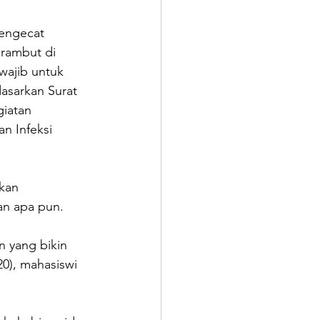
engecat 
rambut di 
wajib untuk 
asarkan Surat 
iatan 
n Infeksi 
kan 
an apa pun.
 yang bikin 
20), mahasiswi 