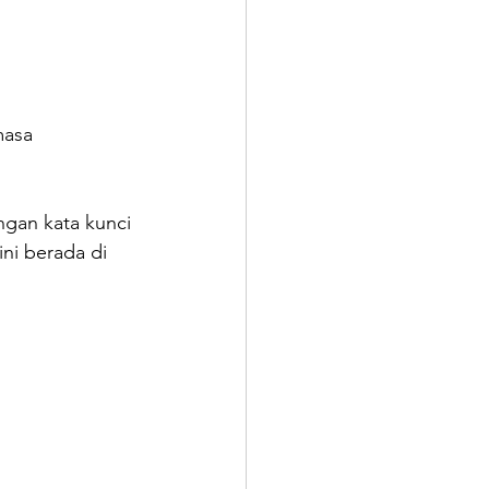
masa 
ngan kata kunci 
ni berada di 