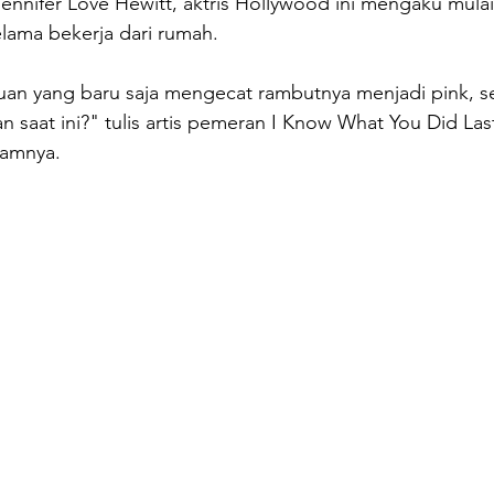
ennifer Love Hewitt, aktris Hollywood ini mengaku mulai
lama bekerja dari rumah.
an yang baru saja mengecat rambutnya menjadi pink, se
an saat ini?" tulis artis pemeran I Know What You Did Las
ramnya.