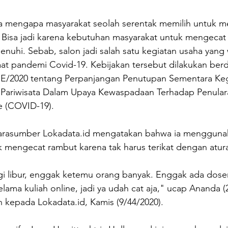
ya mengapa masyarakat seolah serentak memilih untuk m
 Bisa jadi karena kebutuhan masyarakat untuk mengecat 
penuhi. Sebab, salon jadi salah satu kegiatan usaha yang 
at pandemi Covid-19. Kebijakan tersebut dilakukan berd
E/2020 tentang Perpanjangan Penutupan Sementara Keg
i Pariwisata Dalam Upaya Kewaspadaan Terhadap Penulara
e (COVID-19).
narasumber Lokadata.id mengatakan bahwa ia mengguna
k mengecat rambut karena tak harus terikat dengan atur
i libur, enggak ketemu orang banyak. Enggak ada dosen
lama kuliah online, jadi ya udah cat aja," ucap Ananda (
an kepada Lokadata.id, Kamis (9/44/2020).