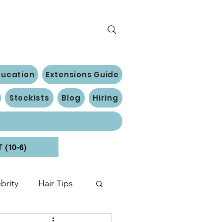
ducation
Extensions Guide
Stockists
Blog
Hiring
(10-6)
brity
Hair Tips