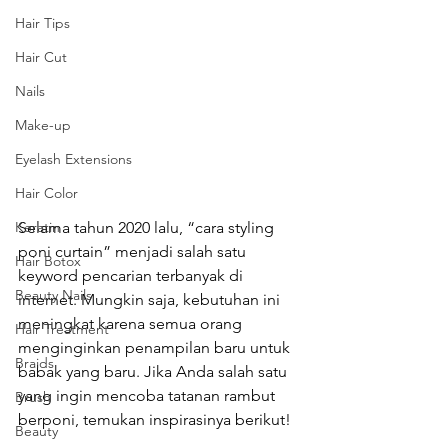
Hair Tips
Hair Cut
Nails
Make-up
Eyelash Extensions
Hair Color
Keratin
Selama tahun 2020 lalu, “cara styling 
poni curtain” menjadi salah satu 
Hair Botox
keyword pencarian terbanyak di 
Beauty Nails
internet. Mungkin saja, kebutuhan ini 
meningkat karena semua orang 
Hair Treatment
menginginkan penampilan baru untuk 
Braids
babak yang baru. Jika Anda salah satu 
yang ingin mencoba tatanan rambut 
Brush
berponi, temukan inspirasinya berikut!
Beauty