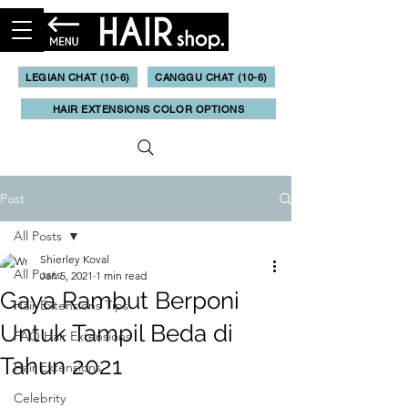
LEGIAN CHAT (10-6)
CANGGU CHAT (10-6)
HAIR EXTENSIONS COLOR OPTIONS
Post
All Posts
Shierley Koval
All Posts
Jan 5, 2021
1 min read
Gaya Rambut Berponi
Hair Extensions Tips
Untuk Tampil Beda di
FAQ Hair Extensions
Tahun 2021
Hair Extensions
Celebrity