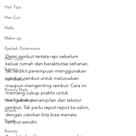
Hair Tips
Hair Cut
Nails
Make-up
Eyelash Extensions
Demi rambut tertata rapi sebelum 
Hair Color
keluar rumah dan beraktivitas seharian, 
Keratin
tak sedikit perempuan menggunakan 
catokan rambut untuk meluruskan 
Hair Botox
maupun mengeriting rambut. Cara ini 
Beauty Nails
memang cukup praktis untuk 
mengubah penampilan dan tekstur 
Hair Treatment
rambut. Tak perlu repot-repot ke salon, 
Braids
dengan catokan kita bisa menata 
Brush
rambut sendiri.
Beauty