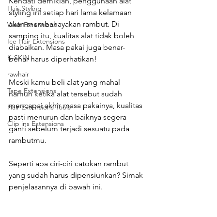
Kendati demikian, penggunaan alat 
Hair Styling
styling ini setiap hari lama kelamaan 
akan membahayakan rambut. Di 
Weft Extensions
samping itu, kualitas alat tidak boleh 
Ice Hair Extensions
diabaikan. Masa pakai juga benar-
K-SKIN
benar harus diperhatikan!
rawhair
Meski kamu beli alat yang mahal 
Tape Extensions
namun ketika alat tersebut sudah 
mencapai akhir masa pakainya, kualitas 
Hair Extensions Tools
pasti menurun dan baiknya segera 
Clip ins Extensions
ganti sebelum terjadi sesuatu pada 
rambutmu.
Seperti apa ciri-ciri catokan rambut 
yang sudah harus dipensiunkan? Simak 
penjelasannya di bawah ini.