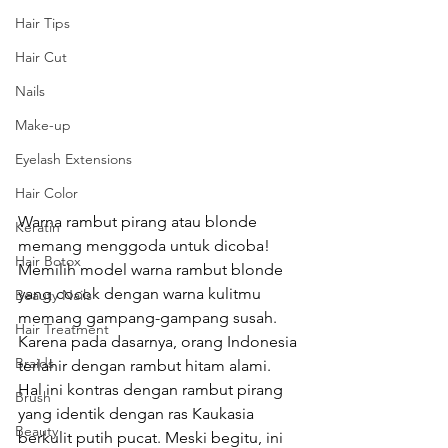
Hair Tips
Hair Cut
Nails
Make-up
Eyelash Extensions
Hair Color
Warna rambut pirang atau blonde 
Keratin
memang menggoda untuk dicoba!
Hair Botox
Memilih model warna rambut blonde 
yang cocok dengan warna kulitmu 
Beauty Nails
memang gampang-gampang susah. 
Hair Treatment
Karena pada dasarnya, orang Indonesia 
Braids
terlahir dengan rambut hitam alami. 
Hal ini kontras dengan rambut pirang 
Brush
yang identik dengan ras Kaukasia 
Beauty
berkulit putih pucat. Meski begitu, ini 