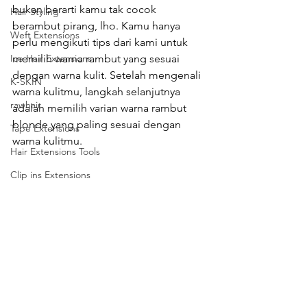
bukan berarti kamu tak cocok 
Hair Styling
berambut pirang, lho. Kamu hanya 
Weft Extensions
perlu mengikuti tips dari kami untuk 
memilih warna rambut yang sesuai 
Ice Hair Extensions
dengan warna kulit. Setelah mengenali 
K-SKIN
warna kulitmu, langkah selanjutnya 
rawhair
adalah memilih varian warna rambut 
blonde yang paling sesuai dengan 
Tape Extensions
warna kulitmu.
Hair Extensions Tools
Clip ins Extensions