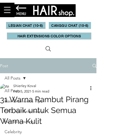
LEGIAN CHAT (10-6)
CANGGU CHAT (10-6)
HAIR EXTENSIONS COLOR OPTIONS
Post
All Posts
Shierley Koval
All Posts
Feb 5, 2021
5 min read
31 Warna Rambut Pirang
Hair Extensions Tips
Terbaik untuk Semua
FAQ Hair Extensions
Warna Kulit
Hair Extensions
Celebrity