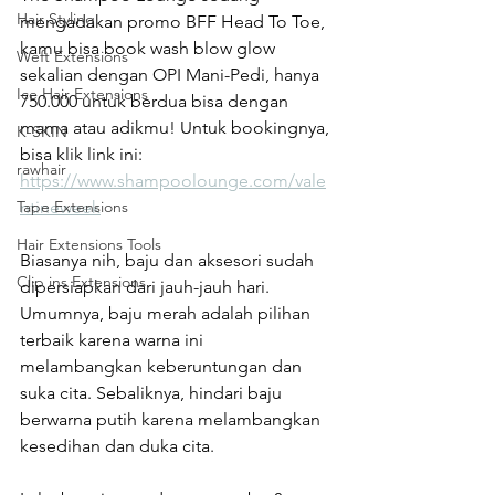
Hair Styling
mengadakan promo BFF Head To Toe, 
kamu bisa book wash blow glow 
Weft Extensions
sekalian dengan OPI Mani-Pedi, hanya 
Ice Hair Extensions
750.000 untuk berdua bisa dengan 
mama atau adikmu! Untuk bookingnya, 
K-SKIN
bisa klik link ini: 
rawhair
https://www.shampoolounge.com/vale
Tape Extensions
ntineweek
Hair Extensions Tools
Biasanya nih, baju dan aksesori sudah 
Clip ins Extensions
dipersiapkan dari jauh-jauh hari. 
Umumnya, baju merah adalah pilihan 
terbaik karena warna ini 
melambangkan keberuntungan dan 
suka cita. Sebaliknya, hindari baju 
berwarna putih karena melambangkan 
kesedihan dan duka cita.