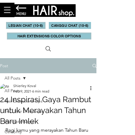
LEGIAN CHAT (10-6)
CANGGU CHAT (10-6)
HAIR EXTENSIONS COLOR OPTIONS
Post
All Posts
Shierley Koval
All Posts
Feb 9, 2021
6 min read
24 Inspirasi Gaya Rambut
Hair Extensions Tips
untuk Merayakan Tahun
FAQ Hair Extensions
Baru Imlek
Hair Extensions
Bagi kamu yang merayakan Tahun Baru 
Celebrity