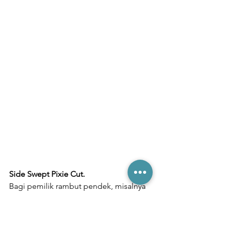
Side Swept Pixie Cut.
Bagi pemilik rambut pendek, misalnya 
pixie cut gaya side-swept seperti ini 
bisa dicoba. Kuncinya ada pada 
volume di bagian poni. Sasak sedikit 