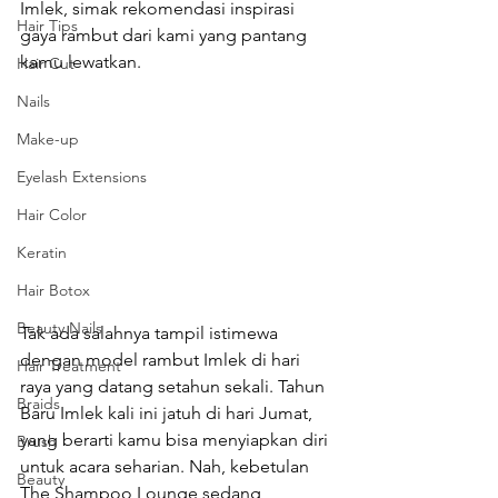
Imlek, simak rekomendasi inspirasi 
Hair Tips
gaya rambut dari kami yang pantang 
kamu lewatkan.
Hair Cut
Nails
Make-up
Eyelash Extensions
Hair Color
Keratin
Hair Botox
Beauty Nails
Tak ada salahnya tampil istimewa 
dengan model rambut Imlek di hari 
Hair Treatment
raya yang datang setahun sekali. Tahun 
Braids
Baru Imlek kali ini jatuh di hari Jumat, 
yang berarti kamu bisa menyiapkan diri 
Brush
untuk acara seharian. Nah, kebetulan 
Beauty
The Shampoo Lounge sedang 