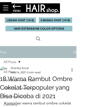
LEGIAN CHAT (10-6)
CANGGU CHAT (10-6)
HAIR EXTENSIONS COLOR OPTIONS
Post
All Posts
Shierley Koval
All Posts
Feb 16, 2021
5 min read
18 Warna Rambut Ombre
Hair Extensions Tips
Cokelat Terpopuler yang
FAQ Hair Extensions
Bisa Dicoba di 2021
Hair Extensions
Kompilasi warna rambut ombre cokelat 
Celebrity