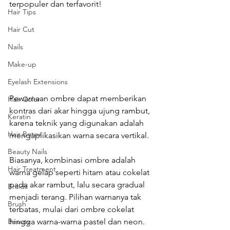
terpopuler dan terfavorit!
Hair Tips
Hair Cut
Nails
Make-up
Eyelash Extensions
Pewarnaan ombre dapat memberikan 
Hair Color
kontras dari akar hingga ujung rambut, 
Keratin
karena teknik yang digunakan adalah 
Hair Botox
mengaplikasikan warna secara vertikal.
Beauty Nails
Biasanya, kombinasi ombre adalah 
Hair Treatment
warna gelap seperti hitam atau cokelat 
pada akar rambut, lalu secara gradual 
Braids
menjadi terang. Pilihan warnanya tak 
Brush
terbatas, mulai dari ombre cokelat 
hingga warna-warna pastel dan neon. 
Beauty