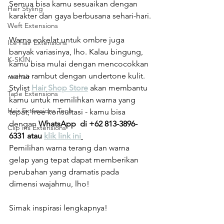
Semua bisa kamu sesuaikan dengan 
Hair Styling
karakter dan gaya berbusana sehari-hari.
Weft Extensions
Warna cokelat untuk ombre juga 
Ice Hair Extensions
banyak variasinya, lho. Kalau bingung, 
K-SKIN
kamu bisa mulai dengan mencocokkan 
warna rambut dengan undertone kulit. 
rawhair
Stylist 
Hair Shop Store
 akan membantu 
Tape Extensions
kamu untuk memilihkan warna yang 
Hair Extensions Tools
tepat, free konsultasi - kamu bisa 
dengan 
WhatsApp  di +62 813-3896-
Clip ins Extensions
6331 atau 
klik link ini
Pemilihan warna terang dan warna 
gelap yang tepat dapat memberikan 
perubahan yang dramatis pada 
dimensi wajahmu, lho!
Simak inspirasi lengkapnya!