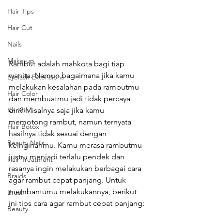
Hair Tips
Hair Cut
Nails
Make-up
Rambut adalah mahkota bagi tiap 
wanita. Namun bagaimana jika kamu 
Eyelash Extensions
melakukan kesalahan pada rambutmu 
Hair Color
dan membuatmu jadi tidak percaya 
diri? Misalnya saja jika kamu 
Keratin
memotong rambut, namun ternyata 
Hair Botox
hasilnya tidak sesuai dengan 
Beauty Nails
keinginanmu. Kamu merasa rambutmu 
justru menjadi terlalu pendek dan 
Hair Treatment
rasanya ingin melakukan berbagai cara 
Braids
agar rambut cepat panjang. Untuk 
membantumu melakukannya, berikut 
Brush
ini tips cara agar rambut cepat panjang:
Beauty