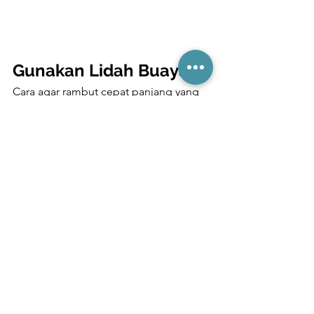
Gunakan Lidah Buaya
Cara agar rambut cepat panjang yang 
kesebelas adalah dengan lidah buaya. 
Lidah buaya juga dikenal memiliki 
kandungan yang cukup ampuh untuk 
merangsang pertumbuhan rambut. 
Cara memanjangkan rambut dengan 
lidah buaya cukup mudah. Kamu hanya 
perlu mengoleskan gel lidah buaya 
pada kulit kepala sambil memijatnya. 
Diamkan selama satu jam lalu bilas 
dengan air bersih. Untuk hasil 
maksimal, kamu perlu melakukannya 
dengan rutin. Lidah buaya akan 
membuat rambutmu lebih cepat 