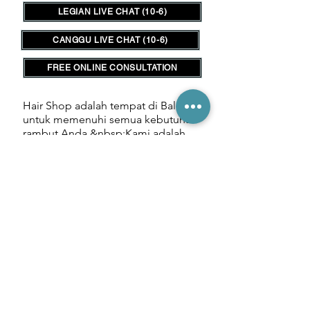
LEGIAN LIVE CHAT (10-6)
CANGGU LIVE CHAT (10-6)
FREE ONLINE CONSULTATION
Hair Shop adalah tempat di Bali
untuk memenuhi semua kebutuhan
rambut Anda.&nbsp;
Kami adalah
satu-satunya toko outlet rambut di
Bali bagi mereka yang
berkecimpung dalam perdagangan
salon serta klien yang mencari
pengalaman ekstensi rambut
berkualitas tinggi dengan biaya
lebih rendah.&nbsp;
__________
Terhubung dengan kami: