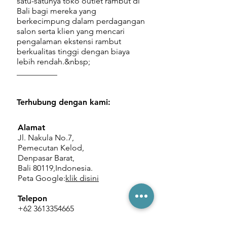
satu-satunya toko outlet rambut di
Bali bagi mereka yang
berkecimpung dalam perdagangan
salon serta klien yang mencari
pengalaman ekstensi rambut
berkualitas tinggi dengan biaya
lebih rendah.&nbsp;
__________
Terhubung dengan kami:
Alamat
Jl. Nakula No.7,
Pemecutan Kelod,
Denpasar Barat,
Bali 80119,
Indonesia.
Peta Google:
klik disini
Telepon
+62 3613354665