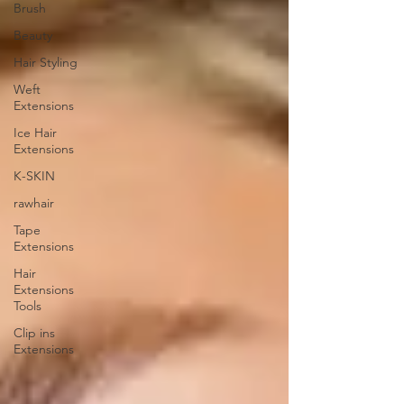
Brush
Beauty
Hair Styling
Weft
Extensions
Ice Hair
Extensions
K-SKIN
rawhair
Tape
Extensions
Hair
Extensions
Tools
Clip ins
Extensions