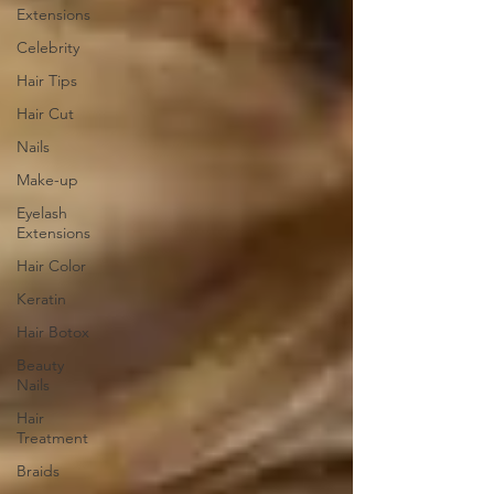
Extensions
Celebrity
Hair Tips
Hair Cut
Nails
Make-up
Eyelash
Extensions
Hair Color
Keratin
Hair Botox
Beauty
Nails
Hair
Treatment
Braids