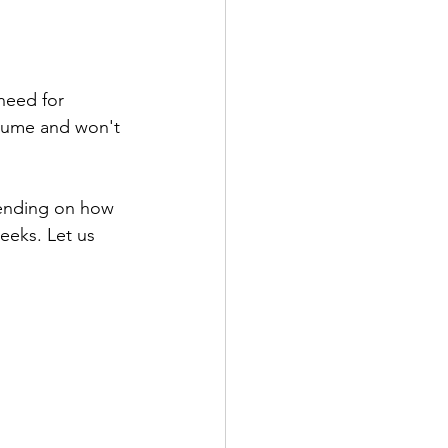
need for 
olume and won't 
pending on how 
eeks. Let us 