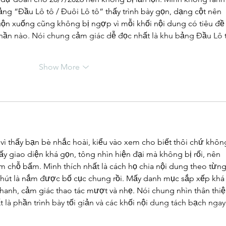
g “Đầu Lô tô / Đuôi Lô tô” thấy trình bày gọn, dạng cột nên 
uộn xuống cũng không bị ngợp vì mỗi khối nội dung có tiêu đề
phần nào. Nói chung cảm giác dễ đọc nhất là khu bảng Đầu Lô 
Show More
vì thấy bạn bè nhắc hoài, kiểu vào xem cho biết thôi chứ khôn
ấy giao diện khá gọn, tông nhìn hiện đại mà không bị rối, nên 
 chỗ bấm. Mình thích nhất là cách họ chia nội dung theo từng
 chút là nắm được bố cục chung rồi. Mấy danh mục sắp xếp khá
hanh, cảm giác thao tác mượt và nhẹ. Nói chung nhìn thân thiệ
 là phần trình bày tối giản và các khối nội dung tách bạch ngay