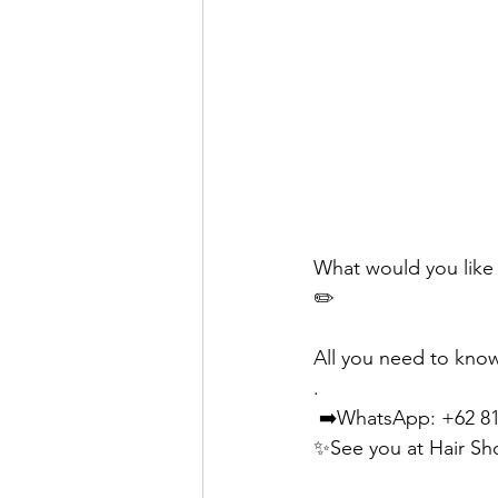
What would you like
✏️
All you need to know
.
 ➡️WhatsApp: +62 8
✨See you at Hair Sh