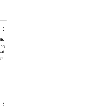
đầu 
ống 
ại 
ng 