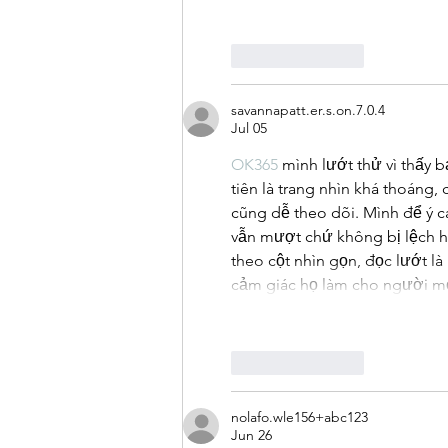
Like
Reply
savannapatt.er.s.on.7.0.4
Jul 05
OK365
 mình lướt thử vì thấy 
tiên là trang nhìn khá thoáng
cũng dễ theo dõi. Mình để ý c
vẫn mượt chứ không bị lệch ha
theo cột nhìn gọn, đọc lướt l
cảm giác họ làm cho người mớ
Like
Reply
nolafo.wle156+abc123
Jun 26