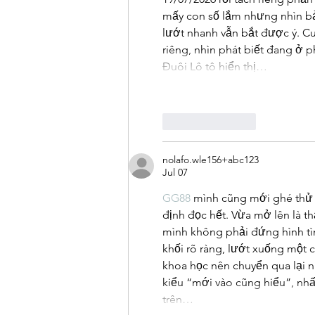
mấy con số lắm nhưng nhìn bản
lướt nhanh vẫn bắt được ý. C
riêng, nhìn phát biết đang ở 
Đuôi Lô tô hiển thị…
Like
Reply
nolafo.wle156+abc123
Jul 07
GG88
 mình cũng mới ghé thử 
định đọc hết. Vừa mở lên là th
mình không phải đứng hình tìm
khối rõ ràng, lướt xuống một
khoa học nên chuyển qua lại n
kiểu “mới vào cũng hiểu”, nhất
trên…