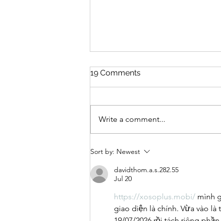
19 Comments
Write a comment...
Benefits of Weft Extensions
Sort by:
Newest
davidthom.a.s.282.55
Jul 20
https://xosoplus.mobi/
 mình g
giao diện là chính. Vừa vào l
19/07/2026 rồi tách riêng phầ