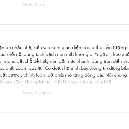
Show More
bạn bè nhắc nhẹ, kiểu vào xem giao diện ra sao thôi. Ấn tượng 
, các khối nội dung tách bạch nên mắt không bị “ngợp”, kéo xu
ái menu đặt chỗ dễ thấy nên đổi mục nhanh, dùng trên điện tho
y phải zoom qua lại. Có đoạn họ trình bày thông tin dạng bả
à bắt được ý chính luôn, đỡ phải mò từng dòng dài. Nói chung 
i vào cũng không bị lạc, nhất là phần bố cục chia khối…
Show More