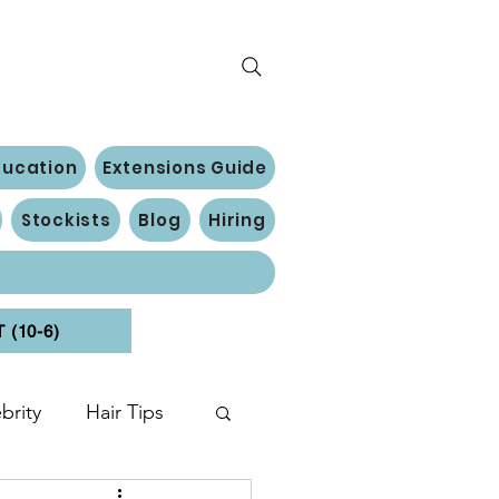
ducation
Extensions Guide
Stockists
Blog
Hiring
(10-6)
brity
Hair Tips