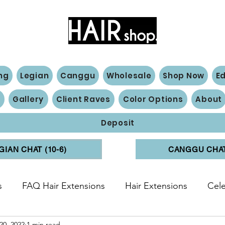
Hair Extensions Expert
ng
Legian
Canggu
Wholesale
Shop Now
E
n
Gallery
Client Raves
Color Options
About
Deposit
GIAN CHAT (10-6)
CANGGU CHAT 
s
FAQ Hair Extensions
Hair Extensions
Cele
20, 2022
1 min read