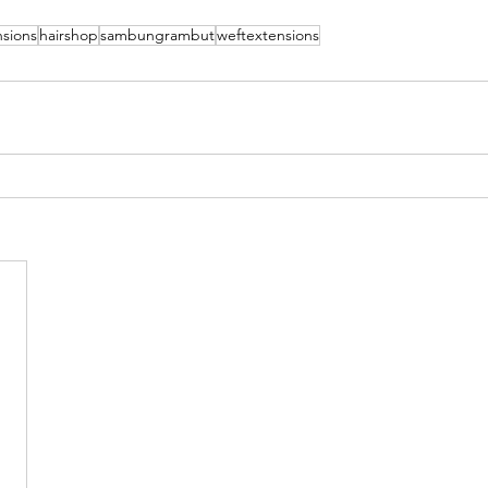
nsions
hairshop
sambungrambut
weftextensions