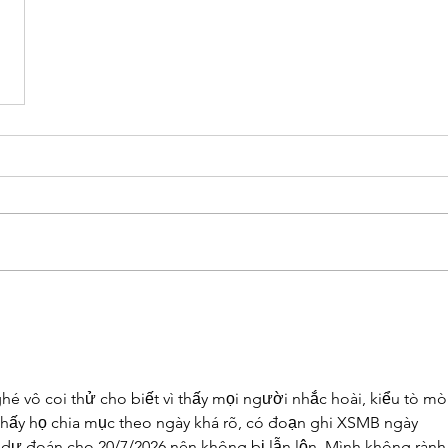
hé vô coi thử cho biết vì thấy mọi người nhắc hoài, kiểu tò mò
à thấy họ chia mục theo ngày khá rõ, có đoạn ghi XSMB ngày 
n dự đoán cho 20/7/2026 nên không bị lẫn lộn. Mình không rành