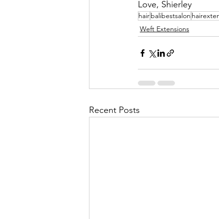
Love, Shierley
hair
balibestsalon
hairexte
Weft Extensions
Recent Posts