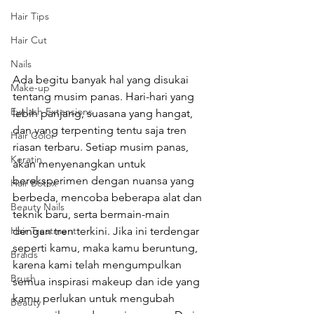
Hair Tips
Hair Cut
Nails
Ada begitu banyak hal yang disukai 
Make-up
tentang musim panas. Hari-hari yang 
Eyelash Extensions
lebih panjang, suasana yang hangat, 
dan yang terpenting tentu saja tren 
Hair Color
riasan terbaru. Setiap musim panas, 
Keratin
akan menyenangkan untuk 
bereksperimen dengan nuansa yang 
Hair Botox
berbeda, mencoba beberapa alat dan 
Beauty Nails
teknik baru, serta bermain-main 
Hair Treatment
dengan tren terkini. Jika ini terdengar 
seperti kamu, maka kamu beruntung, 
Braids
karena kami telah mengumpulkan 
Brush
semua inspirasi makeup dan ide yang 
kamu perlukan untuk mengubah 
Beauty