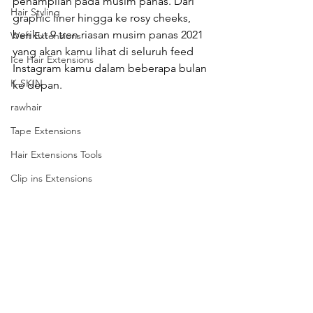
penampilan pada musim panas. Dari 
Hair Styling
graphic liner hingga ke rosy cheeks, 
berikut 9 tren riasan musim panas 2021 
Weft Extensions
yang akan kamu lihat di seluruh feed 
Ice Hair Extensions
Instagram kamu dalam beberapa bulan 
K-SKIN
ke depan. 
rawhair
Tape Extensions
Hair Extensions Tools
Clip ins Extensions