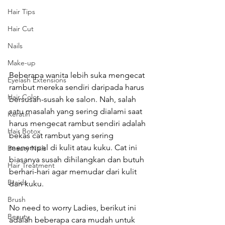
Hair Tips
Hair Cut
Nails
Make-up
Beberapa wanita lebih suka mengecat 
Eyelash Extensions
rambut mereka sendiri daripada harus 
Hair Color
bersusah-susah ke salon. Nah, salah 
satu masalah yang sering dialami saat 
Keratin
harus mengecat rambut sendiri adalah 
Hair Botox
bekas cat rambut yang sering 
menempel di kulit atau kuku. Cat ini 
Beauty Nails
biasanya susah dihilangkan dan butuh 
Hair Treatment
berhari-hari agar memudar dari kulit 
Braids
dan kuku.
Brush
No need to worry Ladies, berikut ini 
Beauty
adalah beberapa cara mudah untuk 